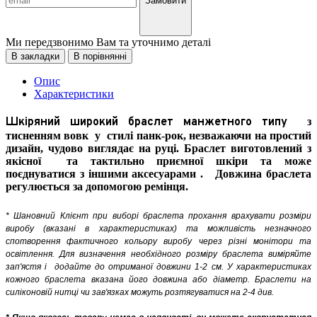
Замовити
Ми передзвонимо Вам та уточнимо деталі
В закладки
В порівнянні
Опис
Характеристики
Шкіряний широкий браслет манжетного типу
з
тисненням вовк
у
стилі панк-рок, незважаючи на простий
дизайн, чудово виглядає на руці. Браслет виготовлений з
якісної
та тактильно приємної шкіри та може
поєднуватися з іншими
аксесуарами
.
Довжина браслета
регулюється за допомогою ремінця.
* Шановний Клієнт при виборі браслета прохання врахувати розміри
виробу (вказані в характеристиках) та можливість незначного
спотворення фактичного кольору виробу через різні монітори та
освітлення. Для визначення необхідного розміру браслета виміряйте
зап'ястя і
додайте до отриманої довжини 1-2 см. У характеристиках
кожного браслета вказана його довжина або діаметр. Браслети на
силіконовій нитці чи зав'язках можуть розтягуватися на 2-4 див.