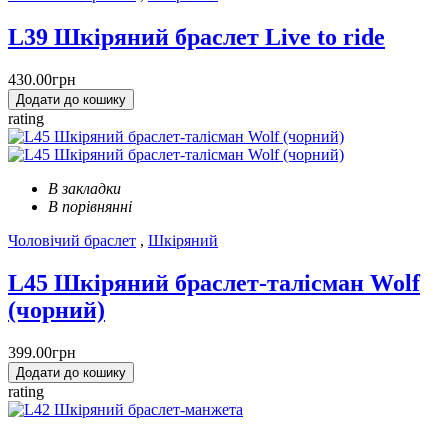
L39 Шкіряний браслет Live to ride
430.00грн
Додати до кошику
rating
В закладки
В порівнянні
Чоловічий браслет
,
Шкіряний
L45 Шкіряний браслет-талісман Wolf
(чорний)
399.00грн
Додати до кошику
rating