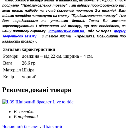
* Якщо якогось товару немає в наявності, ви можете скористатися
послугою
"Предзамовлення товару"
і ми відразу проінформуємо вас,
коли товар надійде на склад (зазвичай протягом 2-х тижнів). Вам
тільки потрібно натиснути на кнопку
"Предзамовлення товару"
і ми
Вам передзвонимо та уточнимо деталі. Також Ви можете
зареєструватися і відправити код товару, що вам сподобався, на
або ж через
нашу поштову скриньку
info@be-style.com.ua
форму
зворотного зв'язку
з темою листа
«Предзаказ. Повідомити про
наявність товару».
Загальні характеристики
Розміри
довжина – від 22 см, ширина – 4 см.
Вага
26,6 гр
Матеріал
Шкіра
Колір
чорний
Рекомендовані
товари
В закладки
В порівнянні
Чоловічий браслет
,
Шкіряний