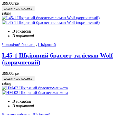
399.00грн
Додати до кошику
rating
В закладки
В порівнянні
Чоловічий браслет
,
Шкіряний
L45-1 Шкіряний браслет-талісман Wolf
(коричневий)
399.00грн
Додати до кошику
rating
В закладки
В порівнянні
Браслет унісекс
,
Шкіряний