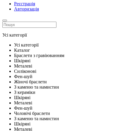
Реєстрація
Авторизація
Усі категорії
Усі категорії
Каталог
Браслети з гравіюванням
Шкіряні
Металеві
Силіконові
Фен-шуй
Жіночі браслети
З каменю та намистин
З кераміки
Шкіряні
Металеві
Фен-шуй
Чоловічі браслети
З каменю та намистин
Шкіряні
Металеві