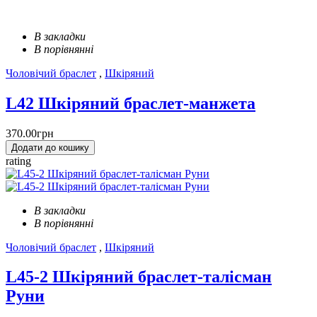
В закладки
В порівнянні
Чоловічий браслет
,
Шкіряний
L42 Шкіряний браслет-манжета
370.00грн
Додати до кошику
rating
В закладки
В порівнянні
Чоловічий браслет
,
Шкіряний
L45-2 Шкіряний браслет-талісман
Руни