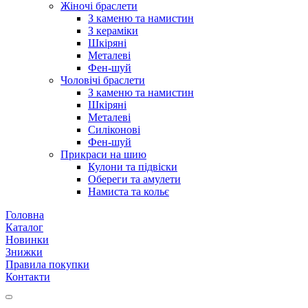
Жіночі браслети
З каменю та намистин
З кераміки
Шкіряні
Металеві
Фен-шуй
Чоловічі браслети
З каменю та намистин
Шкіряні
Металеві
Силіконові
Фен-шуй
Прикраси на шию
Кулони та підвіски
Обереги та амулети
Намиста та кольє
Головна
Каталог
Новинки
Знижки
Правила покупки
Контакти