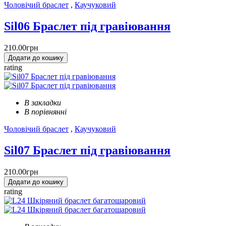
Чоловічий браслет
,
Каучуковий
Sil06 Браслет під гравіювання
210.00грн
Додати до кошику
rating
В закладки
В порівнянні
Чоловічий браслет
,
Каучуковий
Sil07 Браслет під гравіювання
210.00грн
Додати до кошику
rating