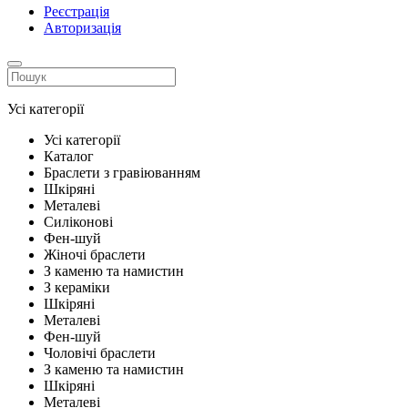
Реєстрація
Авторизація
Усі категорії
Усі категорії
Каталог
Браслети з гравіюванням
Шкіряні
Металеві
Силіконові
Фен-шуй
Жіночі браслети
З каменю та намистин
З кераміки
Шкіряні
Металеві
Фен-шуй
Чоловічі браслети
З каменю та намистин
Шкіряні
Металеві