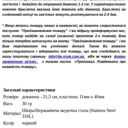
зап'ястя і
додайте до отриманої довжини 1-2 см. У характеристиках
кожного браслета вказана його довжина або діаметр. Браслети на
силіконовій нитці чи зав'язках можуть розтягуватися на 2-4 див.
* Якщо якогось товару немає в наявності, ви можете скористатися
послугою
"Предзамовлення товару"
і ми відразу проінформуємо вас,
коли товар надійде на склад (зазвичай протягом 2-х тижнів). Вам
тільки потрібно натиснути на кнопку
"Предзамовлення товару"
і ми
Вам передзвонимо та уточнимо деталі. Також Ви можете
зареєструватися і відправити код товару, що вам сподобався, на
або ж через
нашу поштову скриньку
info@be-style.com.ua
форму
зворотного зв'язку
з темою листа
«Предзаказ. Повідомити про
наявність товару».
Загальні характеристики
Розміри
довжина - 21,5 см, пластина: 11мм х 40мм
Вага
30 гр
Шкіра/Нержавіюча медична сталь (Stainess Steel
Матеріал
316L)
Колір
чорний