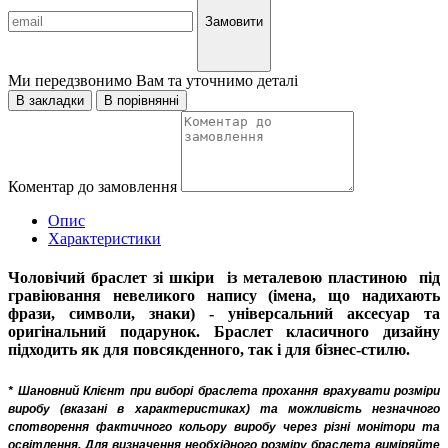
Замовити
Ми передзвонимо Вам та уточнимо деталі
В закладки
В порівнянні
Коментар до замовлення
Опис
Характеристики
Чоловічий браслет зі шкіри
із металевою пластиною
під
гравіювання невеликого напису (імена, що надихають
фрази, символи, знаки) - універсальний аксесуар та
оригінальний подарунок. Браслет класичного дизайну
підходить як для повсякденного, так і для бізнес-стилю.
* Шановний Клієнт при виборі браслета прохання врахувати розміри
виробу (вказані в характеристиках) та можливість незначного
спотворення фактичного кольору виробу через різні монітори та
освітлення. Для визначення необхідного розміру браслета виміряйте