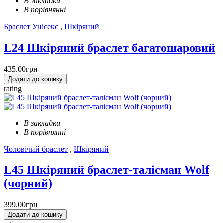
В закладки
В порівнянні
Браслет Унісекс
,
Шкіряний
L24 Шкіряний браслет багатошаровий
435.00грн
Додати до кошику
rating
В закладки
В порівнянні
Чоловічий браслет
,
Шкіряний
L45 Шкіряний браслет-талісман Wolf
(чорний)
399.00грн
Додати до кошику