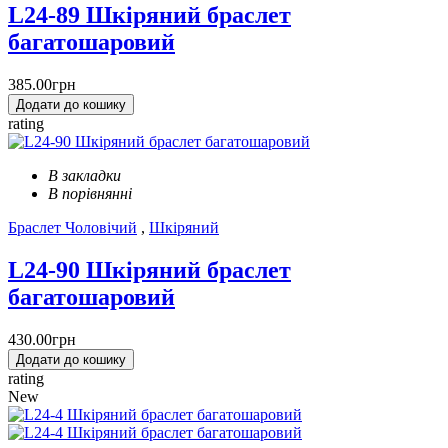
L24-89 Шкіряний браслет
багатошаровий
385.00грн
Додати до кошику
rating
В закладки
В порівнянні
Браслет Чоловічий
,
Шкіряний
L24-90 Шкіряний браслет
багатошаровий
430.00грн
Додати до кошику
rating
New