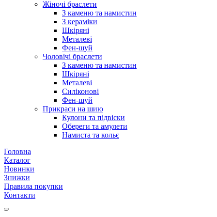
Жіночі браслети
З каменю та намистин
З кераміки
Шкіряні
Металеві
Фен-шуй
Чоловічі браслети
З каменю та намистин
Шкіряні
Металеві
Силіконові
Фен-шуй
Прикраси на шию
Кулони та підвіски
Обереги та амулети
Намиста та кольє
Головна
Каталог
Новинки
Знижки
Правила покупки
Контакти