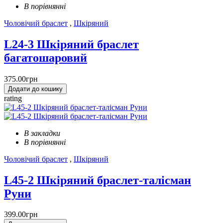
В порівнянні
Чоловічий браслет
,
Шкіряний
L24-3 Шкіряний браслет
багатошаровий
375.00грн
Додати до кошику
rating
В закладки
В порівнянні
Чоловічий браслет
,
Шкіряний
L45-2 Шкіряний браслет-талісман
Руни
399.00грн