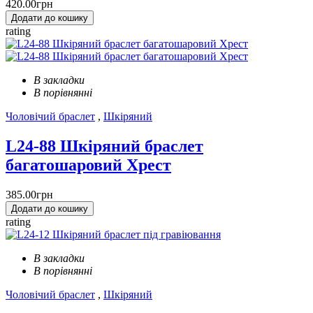
420.00грн
Додати до кошику
rating
В закладки
В порівнянні
Чоловічий браслет
,
Шкіряний
L24-88 Шкіряний браслет
багатошаровий Хрест
385.00грн
Додати до кошику
rating
В закладки
В порівнянні
Чоловічий браслет
,
Шкіряний