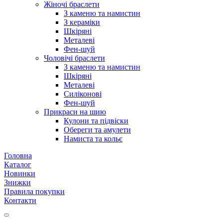
Жіночі браслети
З каменю та намистин
З кераміки
Шкіряні
Металеві
Фен-шуй
Чоловічі браслети
З каменю та намистин
Шкіряні
Металеві
Силіконові
Фен-шуй
Прикраси на шию
Кулони та підвіски
Обереги та амулети
Намиста та кольє
Головна
Каталог
Новинки
Знижки
Правила покупки
Контакти