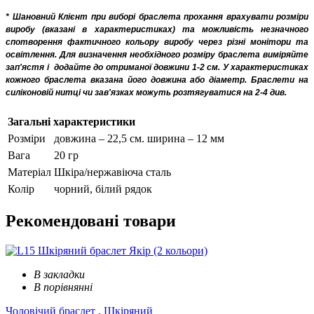
* Шановний Клієнт при виборі браслета прохання врахувати розміри
виробу (вказані в характеристиках) та можливість незначного
спотворення фактичного кольору виробу через різні монітори та
освітлення. Для визначення необхідного розміру браслета виміряйте
зап'ястя і
додайте до отриманої довжини 1-2 см. У характеристиках
кожного браслета вказана його довжина або діаметр. Браслети на
силіконовій нитці чи зав'язках можуть розтягуватися на 2-4 див.
Загальні характеристики
Розміри
довжина – 22,5 см. ширина – 12 мм
Вага
20 гр
Матеріал
Шкіра/нержавіюча сталь
Колір
чорний, білий рядок
Рекомендовані
товари
В закладки
В порівнянні
Чоловічий браслет
,
Шкіряний