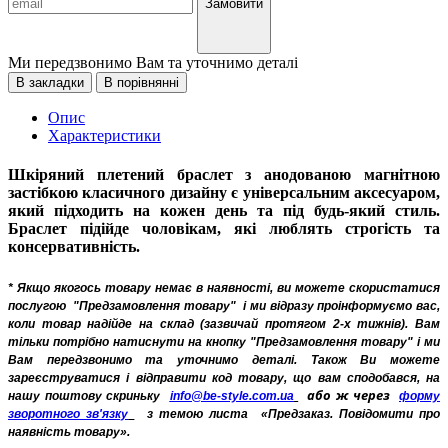
Замовити
Ми передзвонимо Вам та уточнимо деталі
В закладки
В порівнянні
Опис
Характеристики
Шкіряний плетений браслет з анодованою магнітною
застібкою класичного дизайну є універсальним аксесуаром,
який підходить на кожен день та під будь-який стиль.
Браслет підійде чоловікам, які люблять строгість та
консервативність.
* Якщо якогось товару немає в наявності, ви можете скористатися
послугою
"Предзамовлення товару"
і ми відразу проінформуємо вас,
коли товар надійде на склад (зазвичай протягом 2-х тижнів). Вам
тільки потрібно натиснути на кнопку "Предзамовлення товару" і ми
Вам передзвонимо та уточнимо деталі. Також Ви можете
зареєструватися і відправити код товару, що вам сподобався, на
або ж через
нашу поштову скриньку
info@be-style.com.ua
форму
зворотного зв'язку
з темою листа
«Предзаказ. Повідомити про
наявність товару».