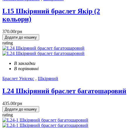
L15 Шкіряний браслет Якір (2
кольори)
370.00грн
Додати до кошику
rating
В закладки
В порівнянні
Браслет Унісекс
,
Шкіряний
L24 Шкіряний браслет багатошаровий
435.00грн
Додати до кошику
rating