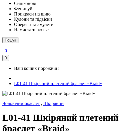
Силіконові
Фен-шуй
Прикраси на шию
Кулони та підвіски
Обереги та амулети
Намиста та кольє
Пошук
0
0
Ваш кошик порожній!
L01-41 Шкіряний плетений браслет «Braid»
Чоловічий браслет
,
Шкіряний
L01-41 Шкіряний плетений
браслет «Braid»