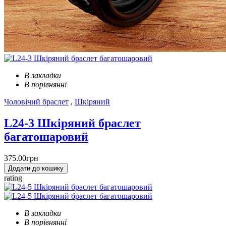
В закладки
В порівнянні
Чоловічий браслет
,
Шкіряний
L24-3 Шкіряний браслет
багатошаровий
375.00грн
Додати до кошику
rating
В закладки
В порівнянні