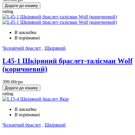
Додати до кошику
rating
В закладки
В порівнянні
Чоловічий браслет
,
Шкіряний
L45-1 Шкіряний браслет-талісман Wolf
(коричневий)
399.00грн
Додати до кошику
rating
В закладки
В порівнянні
Чоловічий браслет
,
Шкіряний