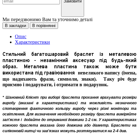
Замовити
Ми передзвонимо Вам та уточнимо деталі
В закладки
В порівнянні
Опис
Характеристики
Стильний багатошаровий браслет із металевою
пластиною - незамінний аксесуар під будь-який
образ. Металева пластина також може бути
використана під гравіювання
невеликого напису (імена,
що надихають фрази, символи, знаки).
Таку річ буде
приємно і подарувати, і отримати в подарунок.
* Шановний Клієнт при виборі браслета прохання врахувати розміри
виробу (вказані в характеристиках) та можливість незначного
спотворення фактичного кольору виробу через різні монітори та
освітлення. Для визначення необхідного розміру браслета виміряйте
зап'ястя і
додайте до отриманої довжини 1-2 см. У характеристиках
кожного браслета вказана його довжина або діаметр. Браслети на
силіконовій нитці чи зав'язках можуть розтягуватися на 2-4 див.