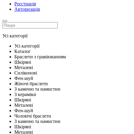
Реєстрація
Авторизація
Усі категорії
Усі категорії
Каталог
Браслети з гравіюванням
Шкіряні
Металеві
Силіконові
Фен-шуй
Жіночі браслети
З каменю та намистин
З кераміки
Шкіряні
Металеві
Фен-шуй
Чоловічі браслети
З каменю та намистин
Шкіряні
Металеві