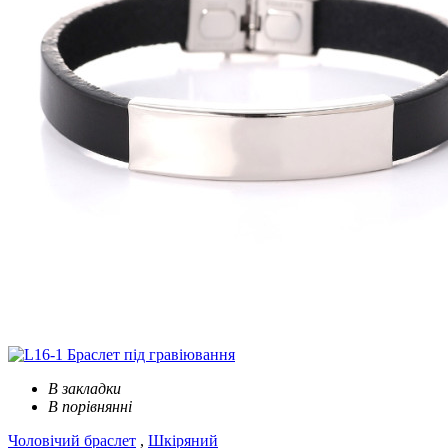
В закладки
В порівнянні
Чоловічий браслет
,
Шкіряний