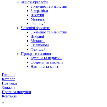
Жіночі браслети
З каменю та намистин
З кераміки
Шкіряні
Металеві
Фен-шуй
Чоловічі браслети
З каменю та намистин
Шкіряні
Металеві
Силіконові
Фен-шуй
Прикраси на шию
Кулони та підвіски
Обереги та амулети
Намиста та кольє
Головна
Каталог
Новинки
Знижки
Правила покупки
Контакти