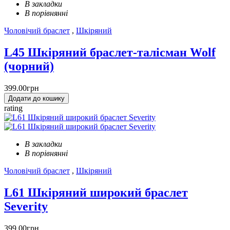
В закладки
В порівнянні
Чоловічий браслет
,
Шкіряний
L45 Шкіряний браслет-талісман Wolf
(чорний)
399.00грн
Додати до кошику
rating
В закладки
В порівнянні
Чоловічий браслет
,
Шкіряний
L61 Шкіряний широкий браслет
Severity
399.00грн