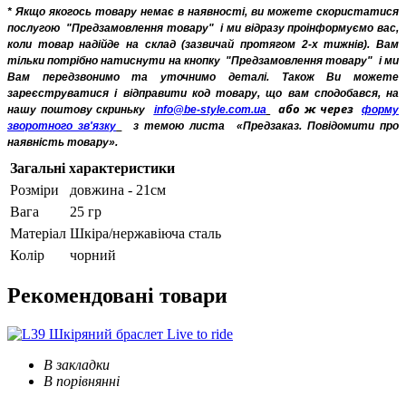
* Якщо якогось товару немає в наявності, ви можете скористатися
послугою
"Предзамовлення товару"
і ми відразу проінформуємо вас,
коли товар надійде на склад (зазвичай протягом 2-х тижнів). Вам
тільки потрібно натиснути на кнопку
"Предзамовлення товару"
і ми
Вам передзвонимо та уточнимо деталі. Також Ви можете
зареєструватися і відправити код товару, що вам сподобався, на
або ж через
нашу поштову скриньку
info@be-style.com.ua
форму
зворотного зв'язку
з темою листа
«Предзаказ. Повідомити про
наявність товару».
Загальні характеристики
Розміри
довжина - 21см
Вага
25 гр
Матеріал
Шкіра/нержавіюча сталь
Колір
чорний
Рекомендовані
товари
В закладки
В порівнянні